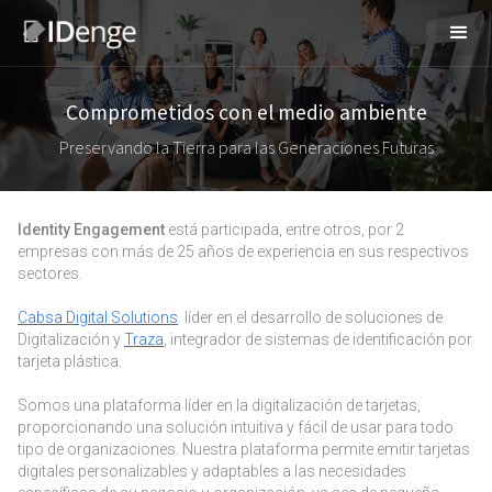
Comprometidos con el medio ambiente
Preservando la Tierra para las Generaciones Futuras
Identity Engagement
está participada, entre otros, por 2
empresas con más de 25 años de experiencia en sus respectivos
sectores.
Cabsa Digital Solutions
líder en el desarrollo de soluciones de
Digitalización y
Traza
, integrador de sistemas de identificación por
tarjeta plástica.
Somos una plataforma líder en la digitalización de tarjetas,
proporcionando una solución intuitiva y fácil de usar para todo
tipo de organizaciones. Nuestra plataforma permite emitir tarjetas
digitales personalizables y adaptables a las necesidades