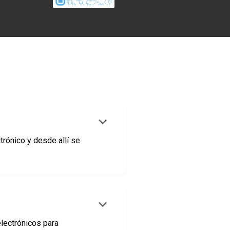
keyboard_arrow_down
trónico y desde allí se
keyboard_arrow_down
electrónicos para