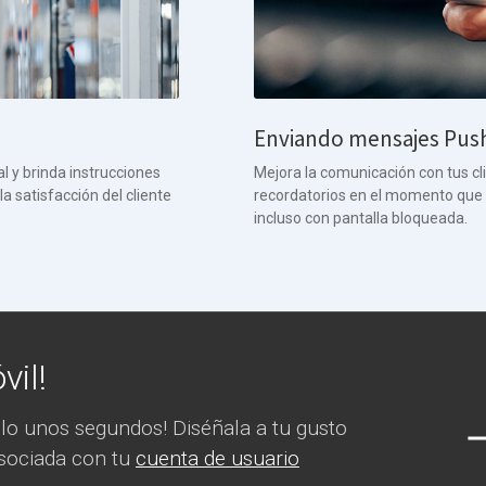
Enviando mensajes Pus
l y brinda instrucciones
Mejora la comunicación con tus c
 satisfacción del cliente
recordatorios en el momento que q
incluso con pantalla bloqueada.
vil!
olo unos segundos! Diséñala a tu gusto
asociada con tu
cuenta de usuario