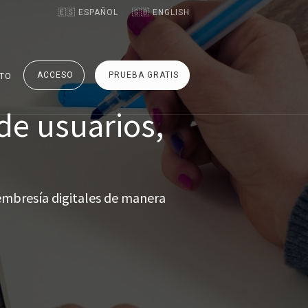
🇪🇸 ESPAÑOL
🇬🇧 ENGLISH
ACCESO
PRUEBA GRATIS
TO
 de usuarios,
embresía digitales de manera