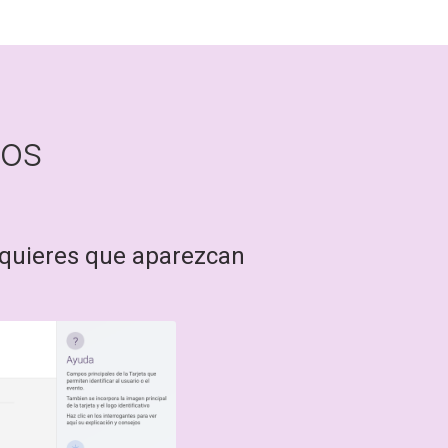
sos
e quieres que aparezcan
Añade i