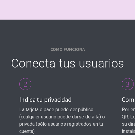
COMO FUNCIONA
Conecta tus usuarios
2
3
Indica tu privacidad
Comp
s
La tarjeta o pase puede ser público
Por em
(cualquier usuario puede darse de alta) o
QR. Lo
privada (sólo usuarios registrados en tu
su dir
cuenta)
instal