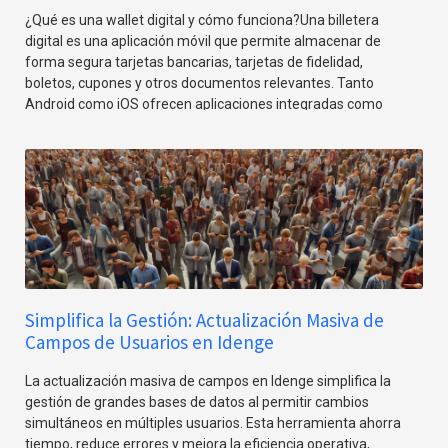
¿Qué es una wallet digital y cómo funciona?Una billetera
digital es una aplicación móvil que permite almacenar de
forma segura tarjetas bancarias, tarjetas de fidelidad,
boletos, cupones y otros documentos relevantes. Tanto
Android como iOS ofrecen aplicaciones integradas como
Google Wallet y Apple Wallet, que facilitan a los usuarios la
gestión de sus tarjetas desmaterializadas.Para las
empresas, implementar una solución de billetera digital
significa optar por una plataforma que permita gestionar de
manera digital las tarjetas de sus clientes, miembros o
empleados. Esto asegura no solo mayor comodidad para el
usuario final, sino también una comunicación más directa y
efectiva.
Simplifica la Gestión: Actualización Masiva de
Campos de Usuarios en Idenge
La actualización masiva de campos en Idenge simplifica la
gestión de grandes bases de datos al permitir cambios
simultáneos en múltiples usuarios. Esta herramienta ahorra
tiempo, reduce errores y mejora la eficiencia operativa,