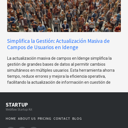
significa optar por una plataforma que permita gestionar de
manera digital las tarjetas de sus clientes, miembros o
empleados. Esto asegura no solo mayor comodidad para el
usuario final, sino también una comunicación más directa y
efectiva.
Simplifica la Gestión: Actualización Masiva de
Campos de Usuarios en Idenge
La actualización masiva de campos en Idenge simplifica la
gestión de grandes bases de datos al permitir cambios
simultáneos en múltiples usuarios. Esta herramienta ahorra
tiempo, reduce errores y mejora la eficiencia operativa,
facilitando la actualización de información en cuestión de
minutos. Descubre cómo utilizar esta funcionalidad en
Idenge para mantener tus datos siempre actualizados y
precisos
STARTUP
Webflow Startup Kit
HOME
ABOUT US
PRICING
CONTACT
BLOG