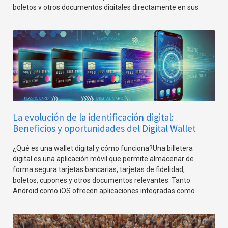
boletos y otros documentos digitales directamente en sus
dispositivos móviles. Esto elimina la necesidad de tarjetas
físicas y ofrece una experiencia más cómoda y eficiente
tanto para los usuarios como para las empresas.
La evolución de la identificación digital:
Beneficios y oportunidades del Digital Wallet
¿Qué es una wallet digital y cómo funciona?Una billetera
digital es una aplicación móvil que permite almacenar de
forma segura tarjetas bancarias, tarjetas de fidelidad,
boletos, cupones y otros documentos relevantes. Tanto
Android como iOS ofrecen aplicaciones integradas como
Google Wallet y Apple Wallet, que facilitan a los usuarios la
gestión de sus tarjetas desmaterializadas.Para las
empresas, implementar una solución de billetera digital